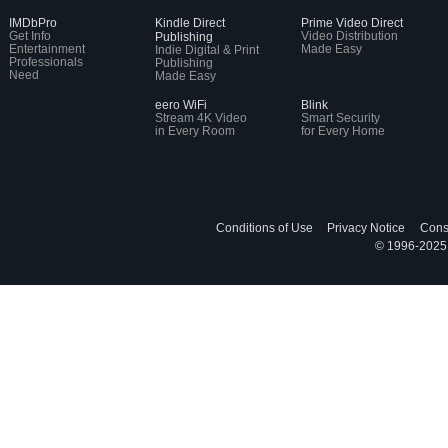
IMDbPro
Kindle Direct
Prime Video Direct
Get Info
Video Distribution
Publishing
Entertainment
Made Easy
Indie Digital & Print
Professionals
Publishing
Need
Made Easy
eero WiFi
Blink
Stream 4K Video
Smart Security
in Every Room
for Every Home
Conditions of Use
Privacy Notice
Cons
© 1996-2025, 