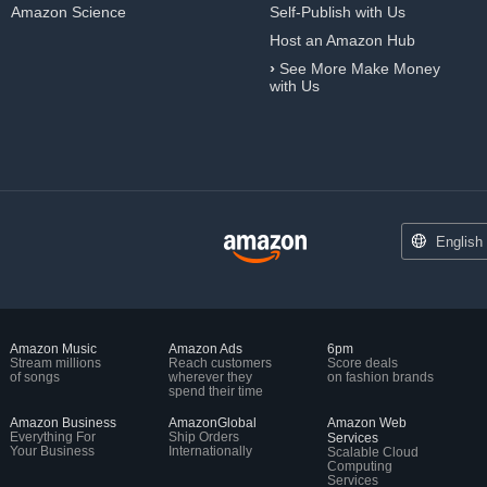
Amazon Science
Self-Publish with Us
Host an Amazon Hub
›
See More Make Money
with Us
English
Amazon Music
Amazon Ads
6pm
Stream millions
Reach customers
Score deals
of songs
wherever they
on fashion brands
spend their time
Amazon Business
AmazonGlobal
Amazon Web
Everything For
Ship Orders
Services
Your Business
Internationally
Scalable Cloud
Computing
Services