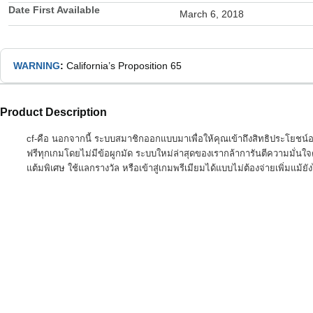
Date First Available
March 6, 2018
WARNING
:
California’s Proposition 65
Product Description
cf-คือ นอกจากนี้ ระบบสมาชิกออกแบบมาเพื่อให้คุณเข้าถึงสิทธิประโยชน์อ
ฟรีทุกเกมโดยไม่มีข้อผูกมัด ระบบใหม่ล่าสุดของเรากล้าการันตีความมั่นใจด้
แต้มพิเศษ ใช้แลกรางวัล หรือเข้าสู่เกมพรีเมียมได้แบบไม่ต้องจ่ายเพิ่มแม้ยั