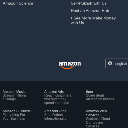
Amazon Science
Self-Publish with Us
Host an Amazon Hub
›
See More Make Money
with Us
English
Amazon Music
Amazon Ads
6pm
Stream millions
Reach customers
Score deals
of songs
wherever they
on fashion brands
spend their time
Amazon Business
AmazonGlobal
Amazon Web
Everything For
Ship Orders
Services
Your Business
Internationally
Scalable Cloud
Computing
Services