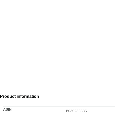
Product information
ASIN
B030236635