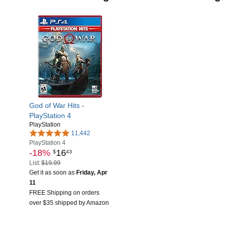
God of War Hits -
PlayStation 4
PlayStation
11,442
PlayStation 4
-18%
16
$
43
List:
$19.99
Get it as soon as
Friday, Apr
11
FREE Shipping on orders
over $35 shipped by Amazon