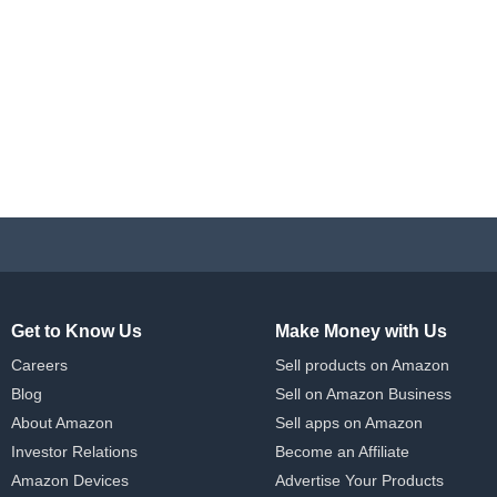
Get to Know Us
Make Money with Us
Careers
Sell products on Amazon
Blog
Sell on Amazon Business
About Amazon
Sell apps on Amazon
Investor Relations
Become an Affiliate
Amazon Devices
Advertise Your Products