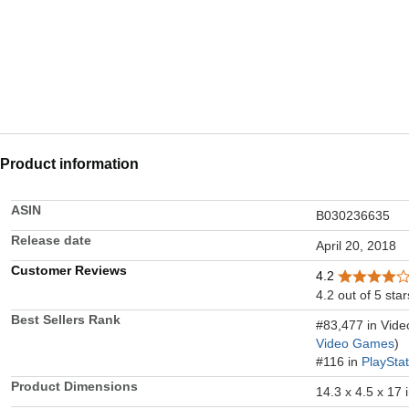
Product information
ASIN
B030236635
Release date
April 20, 2018
Customer Reviews
4.2
4.2 out of 5 star
Best Sellers Rank
#83,477 in Vid
Video Games
)
#116 in
PlaySta
Product Dimensions
14.3 x 4.5 x 17