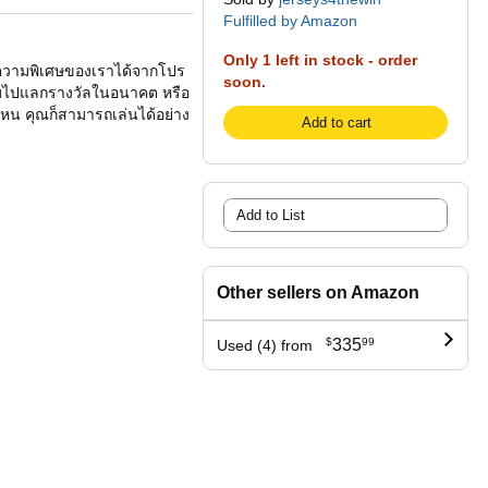
Fulfilled by Amazon
Only 1 left in stock - order
สความพิเศษของเราได้จากโปร
soon.
แต้มไปแลกรางวัลในอนาคต หรือ
น คุณก็สามารถเล่นได้อย่าง
Add to cart
Add to List
Other sellers on Amazon
$
335
99
Used (4) from