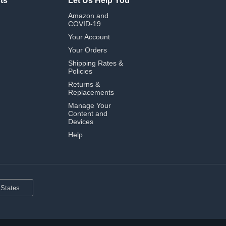
ts
Let Us Help You
Amazon and
COVID-19
Your Account
Your Orders
Shipping Rates &
Policies
Returns &
Replacements
Manage Your
Content and
Devices
Help
 States