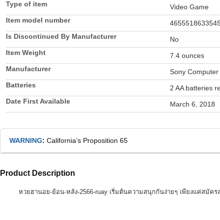
Type of item
Video Game
Item model number
465551863354
Is Discontinued By Manufacturer
No
Item Weight
7.4 ounces
Manufacturer
Sony Computer 
Batteries
2 AA batteries r
Date First Available
March 6, 2018
WARNING
:
California’s Proposition 65
Product Description
หวยฮานอย-ย้อน-หลัง-2566-ruay เริ่มต้นความสนุกกันง่ายๆ เพียงแค่สมัคร