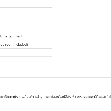
5
Entertainment
equired. (included)
สมาชิกเท่านั้น คุณก็จะก้าวเข้าสู่อ worldออนไลน์สีสัน ที่รวบรวมเกมคาสิโนและก