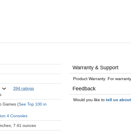
Warranty & Support
Product Warranty: For warranty
Feedback
394 ratings
s
Would you like to
tell us abou
eo Games (
See Top 100 in
tion 4 Consoles
 inches; 7.41 ounces