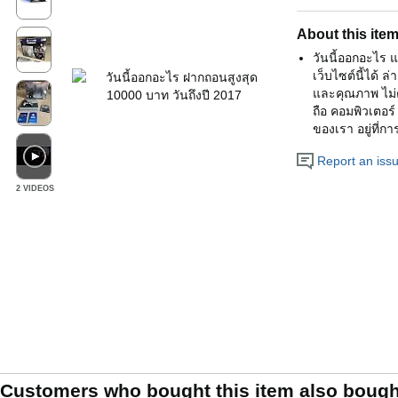
About this ite
วันนี้ออกอะไร แ
เว็บไซต์นี้ได้ ล
และคุณภาพ ไม่
ถือ คอมพิวเตอร์ 
ของเรา อยู่ที่กา
Report an issue
2 VIDEOS
Customers who bought this item also bough