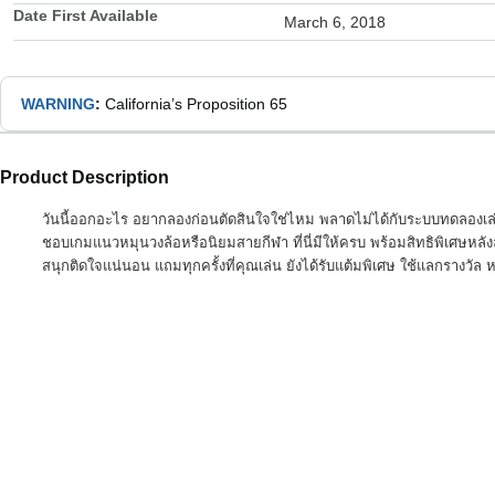
Date First Available
March 6, 2018
WARNING
:
California’s Proposition 65
Product Description
วันนี้ออกอะไร อยากลองก่อนตัดสินใจใช่ไหม พลาดไม่ได้กับระบบทดลองเล่น
ชอบเกมแนวหมุนวงล้อหรือนิยมสายกีฬา ที่นี่มีให้ครบ พร้อมสิทธิพิเศษหลังลง
สนุกติดใจแน่นอน แถมทุกครั้งที่คุณเล่น ยังได้รับแต้มพิเศษ ใช้แลกรางวัล หร