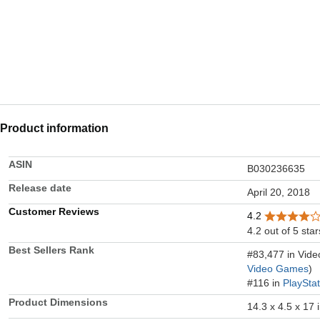
Product information
ASIN
B030236635
Release date
April 20, 2018
Customer Reviews
4.2
4.2 out of 5 star
Best Sellers Rank
#83,477 in Vid
Video Games
)
#116 in
PlaySta
Product Dimensions
14.3 x 4.5 x 17