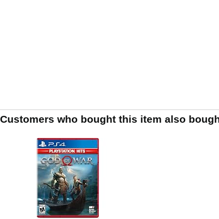
Customers who bought this item also bough