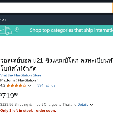
Sell
วอลเลย์บอล-u21-ชิงแชมป์โลก ลงทะเบียนฟรี
โบนัสไม่จำกัด
Visit the PlayStation Store
Platform :
PlayStation 4
4.2
394 ratings
719
$
98
$123.86 Shipping & Import Charges to Thailand
Details
Only 1 left in stock - order soon.