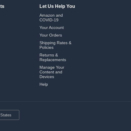
ts
Let Us Help You
Amazon and
COVID-19
Your Account
Your Orders
Shipping Rates &
Policies
Returns &
Replacements
Manage Your
Content and
Devices
Help
 States