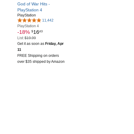
God of War Hits -
PlayStation 4
PlayStation
11,442
PlayStation 4
-18%
16
$
43
List:
$19.99
Get it as soon as
Friday, Apr
11
FREE Shipping on orders
over $35 shipped by Amazon