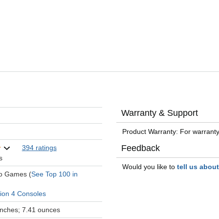
Warranty & Support
Product Warranty: For warranty
Feedback
394 ratings
s
Would you like to
tell us abou
eo Games (
See Top 100 in
tion 4 Consoles
 inches; 7.41 ounces