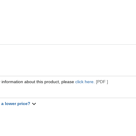
 information about this product, please
click here.
[PDF ]
t a lower price?