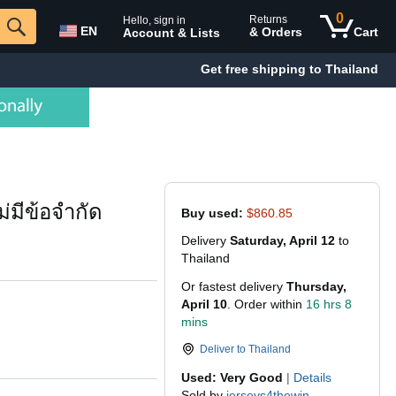
0
Returns
Hello, sign in
EN
& Orders
Cart
Account & Lists
Get free shipping to Thailand
่มีข้อจำกัด
Buy used:
$860.85
Delivery
Saturday, April 12
to
Thailand
Or fastest delivery
Thursday,
April 10
. Order within
16 hrs 8
mins
Deliver to
Thailand
Used: Very Good
|
Details
Sold by
jerseys4thewin