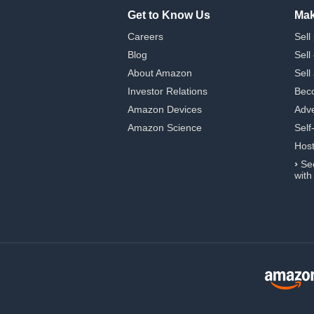
Get to Know Us
Mak
Careers
Sell
Blog
Sell
About Amazon
Sell
Investor Relations
Beco
Amazon Devices
Adve
Amazon Science
Self
Hos
›
Se
with