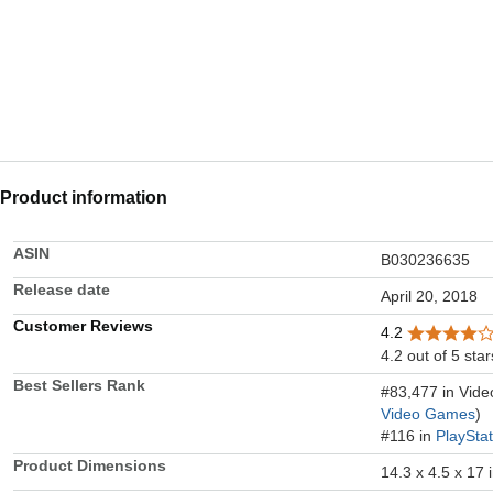
Product information
ASIN
B030236635
Release date
April 20, 2018
Customer Reviews
4.2
4.2 out of 5 star
Best Sellers Rank
#83,477 in Vid
Video Games
)
#116 in
PlaySta
Product Dimensions
14.3 x 4.5 x 17