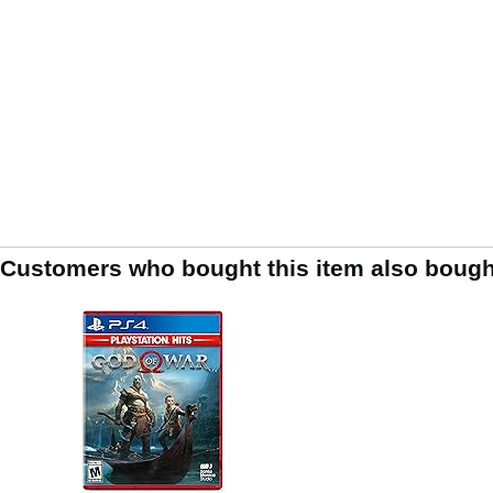
Customers who bought this item also bough