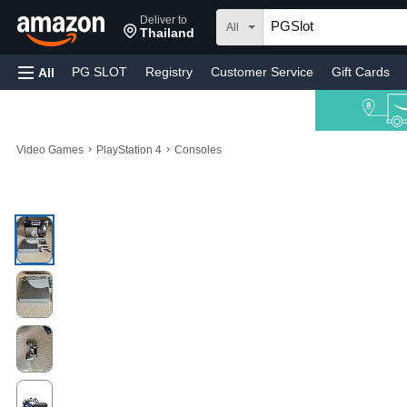
Deliver to
All
Thailand
PG SLOT
Registry
Customer Service
Gift Cards
All
›
›
Video Games
PlayStation 4
Consoles