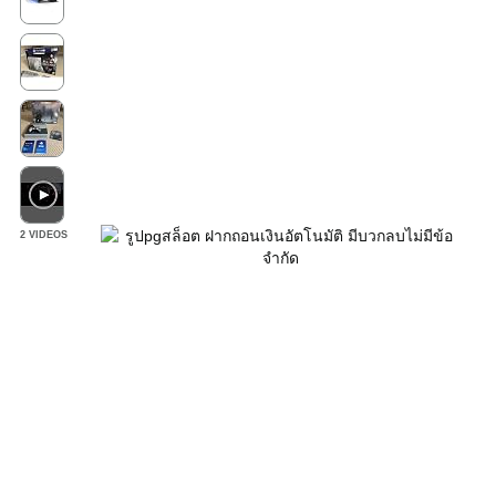
2 VIDEOS