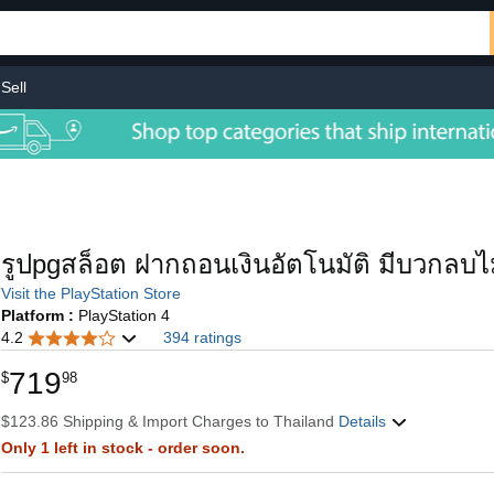
Sell
รูปpgสล็อต ฝากถอนเงินอัตโนมัติ มีบวกลบไม
Visit the PlayStation Store
Platform :
PlayStation 4
4.2
394 ratings
719
$
98
$123.86 Shipping & Import Charges to Thailand
Details
Only 1 left in stock - order soon.