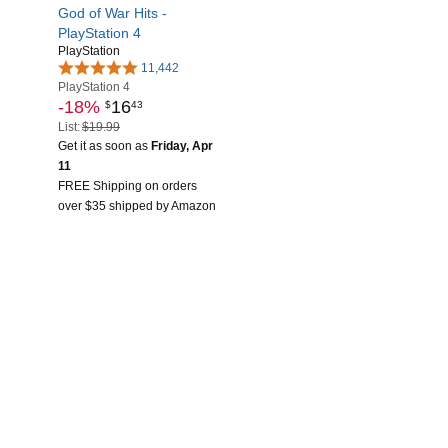
God of War Hits -
PlayStation 4
PlayStation
11,442
PlayStation 4
-18%
16
$
43
List:
$19.99
Get it as soon as
Friday, Apr
11
FREE Shipping on orders
over $35 shipped by Amazon