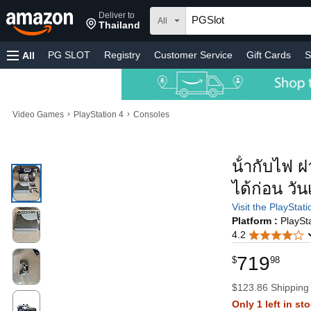
Deliver to
All
Thailand
PG SLOT
Registry
Customer Service
Gift Cards
S
All
›
›
Video Games
PlayStation 4
Consoles
น้ํากับไฟ 
ได้ก่อน วั
Visit the PlayStat
Platform :
PlaySt
4.2
719
$
98
$123.86 Shipping
Only 1 left in st