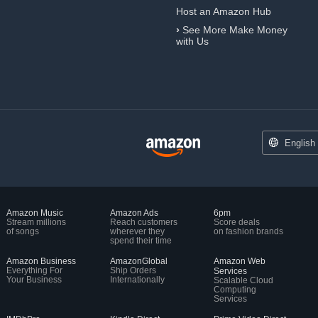
Host an Amazon Hub
›
See More Make Money
with Us
English
Amazon Music
Amazon Ads
6pm
Stream millions
Reach customers
Score deals
of songs
wherever they
on fashion brands
spend their time
Amazon Business
AmazonGlobal
Amazon Web
Everything For
Ship Orders
Services
Your Business
Internationally
Scalable Cloud
Computing
Services