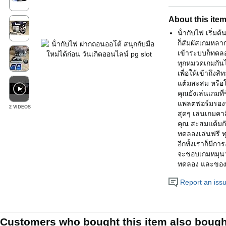
About this ite
น้ํากับไฟ เริ่ม
ก็สัมผัสเกมหลาก
เข้าระบบก็ทดลอ
ทุกหมวดเกมกัน
เพื่อให้เข้าถึงส
แต้มสะสม หรือโ
คุณยังเล่นเกมท
แพลตฟอร์มรองร
2 VIDEOS
สุดๆ เล่นเกมคาส
คุณ สะสมแต้มกั
ทดลองเล่นฟรี ทุ
อีกทั้งเราก็มีก
จะชอบเกมหมุนวงล
ทดลอง และของ
Report an issue
Customers who bought this item also bough