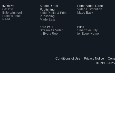
IMDbPro
Kindle Direct
Prime Video Direct
Get Info
Video Distribution
Publishing
Entertainment
Made Easy
Indie Digital & Print
Professionals
Publishing
Need
Made Easy
eero WiFi
Blink
Stream 4K Video
Smart Security
in Every Room
for Every Home
Conditions of Use
Privacy Notice
Cons
© 1996-2025, 