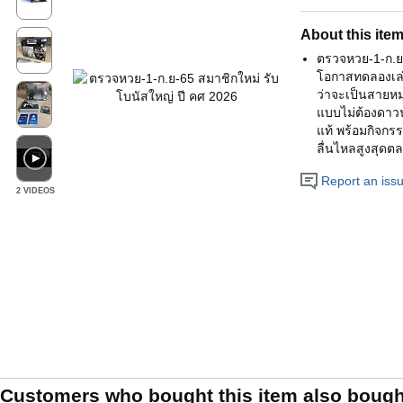
About this ite
ตรวจหวย-1-ก.ย-
โอกาสทดลองเล่น
ว่าจะเป็นสายหมุ
แบบไม่ต้องดาวน์
แท้ พร้อมกิจกรร
ลื่นไหลสูงสุด
Report an issue
2 VIDEOS
Customers who bought this item also bough