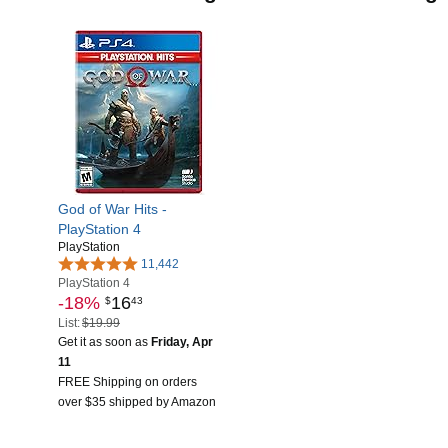
God of War Hits -
PlayStation 4
PlayStation
11,442
PlayStation 4
-18%
16
$
43
List:
$19.99
Get it as soon as
Friday, Apr
11
FREE Shipping on orders
over $35 shipped by Amazon