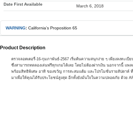
Date First Available
March 6, 2018
WARNING
:
California’s Proposition 65
Product Description
ตรวจลอตเตอรี่-16-กุมภาพันธ์-2567 เริ่มต้นความสนุกง่าย ๆ เพียงลงทะเ
ซึ่งสามารถทดลองเล่นฟรีทุกเกมได้เลย โดยไม่ต้องฝากเงิน นอกจากนี้ แพล
พร้อมสิทธิพิเศษ อาทิ ของขวัญ การสะสมแต้ม และโปรโมชั่นรายสัปดาห์ ที
มาเพื่อให้คุณได้รับประโยชน์สูงสุด อีกทั้งยังมั่นใจในความปลอดภัย ด้วย AP