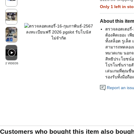
Only 1 left in st
About this ite
ตรวจลอตเตอรี่-
ต้องคิดเยอะ เพ
ทั้งสล็อต รูเล็
สามารถทดลองเล่
หมวดเกม นอกจาก
สิทธิประโยชน์อ
2 VIDEOS
โปรโมชั่นรายสัป
เล่นเกมที่คุณช
รองรับทั้งมือ
Report an issue
Customers who bought this item also bough