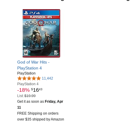
God of War Hits -
PlayStation 4
PlayStation
11,442
PlayStation 4
-18%
16
$
43
List:
$19.99
Get it as soon as
Friday, Apr
11
FREE Shipping on orders
over $35 shipped by Amazon