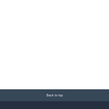
Back to top