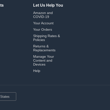
ts
Let Us Help You
Amazon and
COVID-19
Your Account
Your Orders
Shipping Rates &
Policies
Returns &
Replacements
Manage Your
Content and
Devices
Help
 States