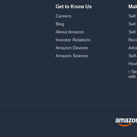
Get to Know Us
Mak
Careers
Sell
Blog
Sell
About Amazon
Sell
Investor Relations
Beco
Amazon Devices
Adve
Amazon Science
Self
Hos
›
Se
with