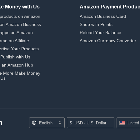
e Money with Us
Amazon Payment Produc
 products on Amazon
Amazon Business Card
 on Amazon Business
Shop with Points
 apps on Amazon
Reload Your Balance
me an Affiliate
Amazon Currency Converter
rtise Your Products
-Publish with Us
t an Amazon Hub
e More Make Money
 Us
English
$
USD - U.S. Dollar
United