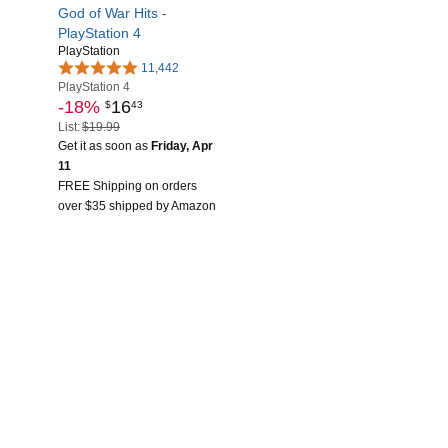
God of War Hits -
PlayStation 4
PlayStation
11,442
PlayStation 4
-18%
16
$
43
List:
$19.99
Get it as soon as
Friday, Apr
11
FREE Shipping on orders
over $35 shipped by Amazon