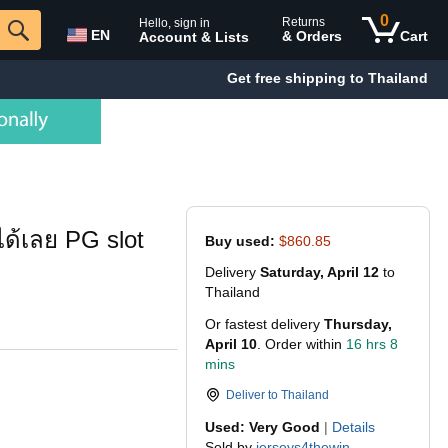
0
Returns
Hello, sign in
EN
& Orders
Cart
Account & Lists
Get free shipping to Thailand
ด้เลย PG slot
Buy used:
$860.85
Delivery
Saturday, April 12
to
Thailand
Or fastest delivery
Thursday,
April 10
. Order within
16 hrs 8
mins
Deliver to
Thailand
Used: Very Good
|
Details
Sold by
jerseys4thewin