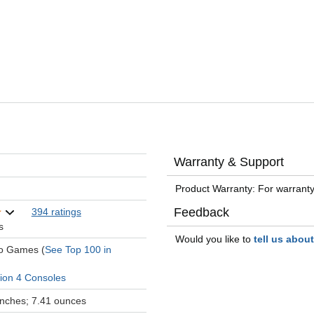
Warranty & Support
Product Warranty: For warranty
Feedback
394 ratings
s
Would you like to
tell us abou
eo Games (
See Top 100 in
tion 4 Consoles
 inches; 7.41 ounces