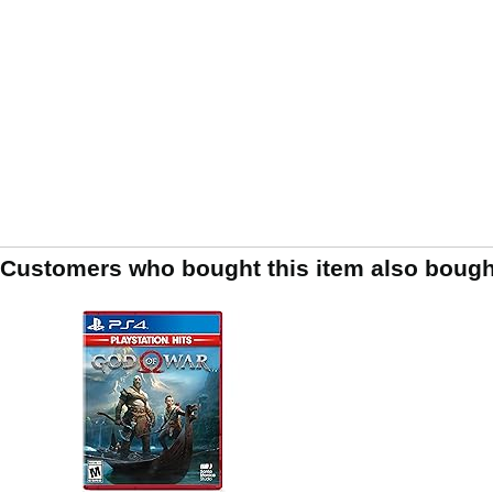
Customers who bought this item also bough