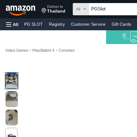
Deliver to
All
Thailand
PG SLOT
Registry
Customer Service
Gift Cards
All
›
›
Video Games
PlayStation 4
Consoles