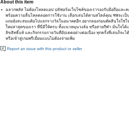
About this item
ฉลากพลัส ไม่ต้องโหลดแอป ปลัฟอร์มเว็บไซต์ของเรารองรับมือถือและคอ
พร้อมความลื่นไหลตลอดการใช้งาน เลือกเล่นได้ตามสไตล์คุณ चाहจะเป็
แถมยังสะสมแต้มไปแลกรางวัลในอนาคตอีก อยากลองก่อนตัดสินใจใช่ไหม 
ใหม่ล่าสุดของเรา ที่นี่มีให้ครบ ทั้งแนวหมุนวงล้อ หรือสายกีฬา มั่นใจได
ลิขสิทธิ์แท้ และกิจกรรมรายวันที่อัปเดตอย่างต่อเนื่อง ทุกครั้งที่เล่นก็จะ
หรือเข้าสู่เกมพรีเมี่ยมแบบไม่ต้องจ่ายเพิ่ม
Report an issue with this product or seller