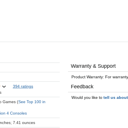
Warranty & Support
Product Warranty: For warranty
Feedback
394 ratings
s
Would you like to
tell us abou
eo Games (
See Top 100 in
tion 4 Consoles
 inches; 7.41 ounces