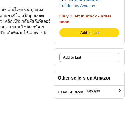
Fulfilled by Amazon
มฯ เล่นได้ทุกหน ทุกแห่ง
นเกมคาสิโน หรือดูบอลสด
Only 1 left in stock - order
คลิกเข้ามาสัมผัสกับฟีเจอร์
soon.
้เลย ระบบเว็บไซต์เรามีAPI
ได้รับแต้มพิเศษ ใช้แลกรางวัล
Add to cart
Add to List
Other sellers on Amazon
$
335
99
Used (4) from