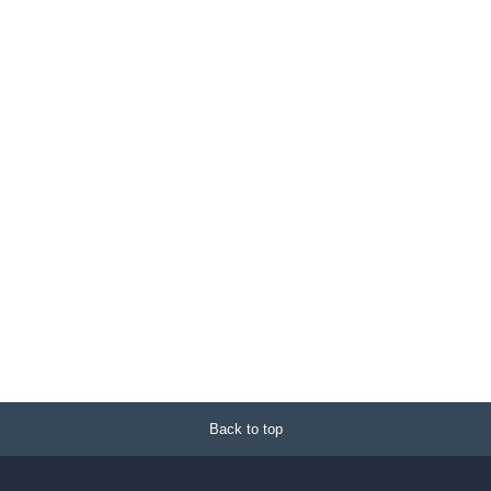
Back to top