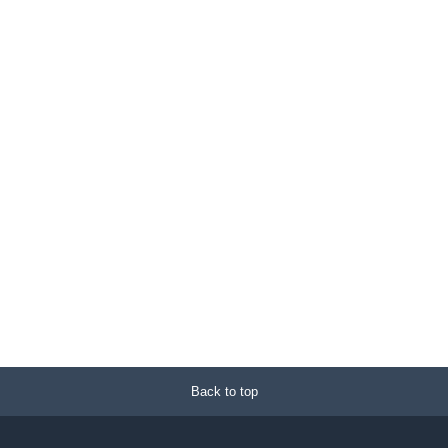
Back to top