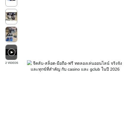
2 VIDEOS