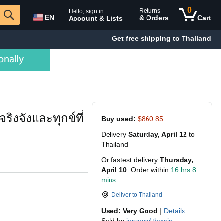
0
Returns
Hello, sign in
EN
& Orders
Cart
Account & Lists
Get free shipping to Thailand
ริงจังและทุกข์ที่
Buy used:
$860.85
Delivery
Saturday, April 12
to
Thailand
Or fastest delivery
Thursday,
April 10
. Order within
16 hrs 8
mins
Deliver to
Thailand
Used: Very Good
|
Details
Sold by
jerseys4thewin