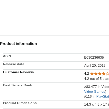
Product information
ASIN
B030236635
Release date
April 20, 2018
Customer Reviews
4.2
4.2 out of 5 star
Best Sellers Rank
#83,477 in Vid
Video Games
)
#116 in
PlaySta
Product Dimensions
14.3 x 4.5 x 17